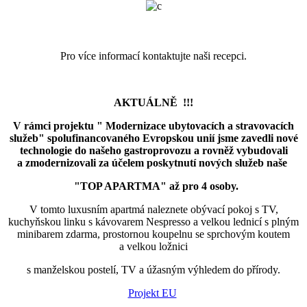
Pro více informací kontaktujte naši recepci.
AKTUÁLNĚ !!!
V rámci projektu " Modernizace ubytovacích a stravovacích
služeb" spolufinancovaného Evropskou unií jsme zavedli nové
technologie do našeho gastroprovozu a rovněž vybudovali
a zmodernizovali za účelem poskytnutí nových služeb naše
"TOP APARTMA" až pro 4 osoby.
V tomto luxusním apartmá naleznete obývací pokoj s TV,
kuchyňskou linku s kávovarem Nespresso a velkou lednicí s plným
minibarem zdarma, prostornou koupelnu se sprchovým koutem
a velkou ložnici
s manželskou postelí, TV a úžasným výhledem do přírody.
Projekt EU