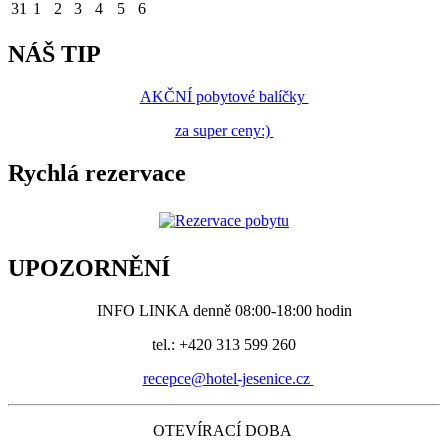
31
1
2
3
4
5
6
NÁŠ TIP
AKČNÍ pobytové balíčky
za super ceny:)
Rychlá rezervace
UPOZORNĚNÍ
INFO LINKA denně 08:00-18:00 hodin
tel.: +420 313 599 260
recepce@hotel-jesenice.cz
OTEVÍRACÍ DOBA