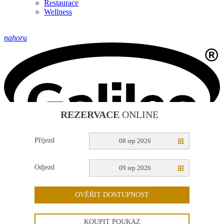
Restaurace
Wellness
nahoru
REZERVACE
ONLINE
Příjezd
08 srp 2026
Oficiální stránky Hotel Jesenice © 2026
Odjezd
09 srp 2026
Provozovatel
Galileo Corporation s.r.o.
OVĚŘIT DOSTUPNOST
Poslední aktualizace: 28. 7. 2026
Změna vzhledu
,
Struktura stránek
,
Vytisknout
KOUPIT POUKAZ