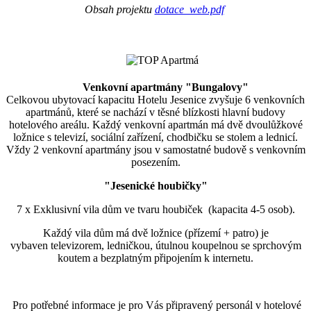
Obsah projektu
dotace_web.pdf
Venkovní apartmány "Bungalovy"
Celkovou ubytovací kapacitu Hotelu Jesenice zvyšuje 6 venkovních
apartmánů, které se nachází v těsné blízkosti hlavní budovy
hotelového areálu. Každý venkovní apartmán má dvě dvoulůžkové
ložnice s televizí, sociální zařízení, chodbičku se stolem a lednicí.
Vždy 2 venkovní apartmány jsou v samostatné budově s venkovním
posezením.
"Jesenické houbičky"
7 x Exklusivní vila dům ve tvaru houbiček (kapacita 4-5 osob).
Každý vila dům má dvě ložnice (přízemí + patro) je
vybaven televizorem, ledničkou, útulnou koupelnou se sprchovým
koutem a bezplatným připojením k internetu.
Pro potřebné informace je pro Vás připravený personál v hotelové