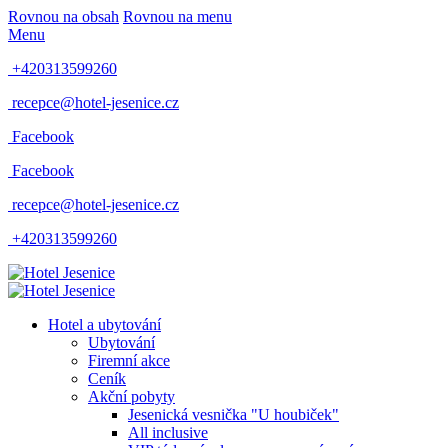
Rovnou na obsah
Rovnou na menu
Menu
+420313599260
recepce@hotel-jesenice.cz
Facebook
Facebook
recepce@hotel-jesenice.cz
+420313599260
Hotel a ubytování
Ubytování
Firemní akce
Ceník
Akční pobyty
Jesenická vesnička "U houbiček"
All inclusive