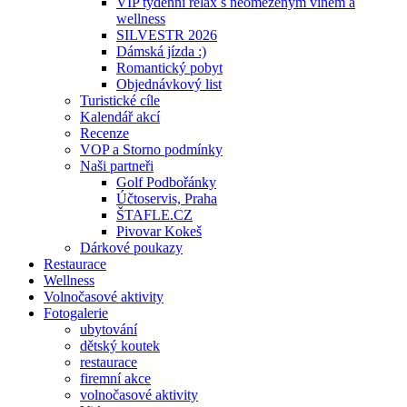
VIP týdenní relax s neomezeným vínem a
wellness
SILVESTR 2026
Dámská jízda :)
Romantický pobyt
Objednávkový list
Turistické cíle
Kalendář akcí
Recenze
VOP a Storno podmínky
Naši partneři
Golf Podbořánky
Účtoservis, Praha
ŠTAFLE.CZ
Pivovar Kokeš
Dárkové poukazy
Restaurace
Wellness
Volnočasové aktivity
Fotogalerie
ubytování
dětský koutek
restaurace
firemní akce
volnočasové aktivity